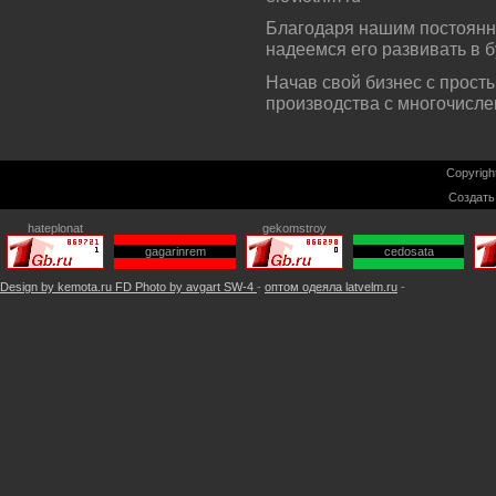
Благодаря нашим постоянн
надеемся его развивать в
Начав свой бизнес с прост
производства с многочисл
Copyrigh
Создат
hateplonat
gekomstroy
gagarinrem
cedosata
Design by kemota.ru FD
Photo by avgart SW-4
-
оптом одеяла latvelm.ru
-