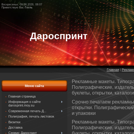
Воскресенье, 09.08.2026, 08:07
Приветствую Вас
Гость
Дароспринт
Главная
|
Реклам
Рекламные макеты. Типогра
Меню сайта
Полиграфические, издательс
буклеты, открытки, каталог
Главная страница
Срочно печатаем рекламные
Информация о сайте
darosprint.moy.su
открытки. Полиграфический
Современная печать Д...
и упаковки
Полиграфия, печать листовок
Рекламные макеты. Типогра
Визитки
Полиграфические, издательс
Доставка
буклеты, открытки, каталог
Сервис Дароспинт